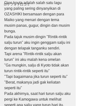
Gion kouta adalah salah satu lagu 
ロケフォト口コミ
yang paling sering dinyanyikan di 
OZASHIKI bersamaan dengan para 
Maiko yang menari dengan tema 
musim panas, gugur, dingin dan musim 
bunga.
Pada tajuk musim dingin "Rintik-rintik 
salju turun" aku ingin genggam salju ini 
dengan telapak tanganku sendiri.
Tapi arena "Rintik-rintik salju akan 
turun" ini aku malah kena omelan
"Ga mungkin, salju di Kyoto tidak akan 
turun rintik-rintik seperti itu"
"Tapi bagaimana jika turun seperti itu"
"Berat, makanya jadi gak keliatan 
seperti itu"
Pada akhirnya, saat hari turun salju aku 
pergi ke Kamogawa untuk melihat 
seperti apa salju yang turun hari itu.