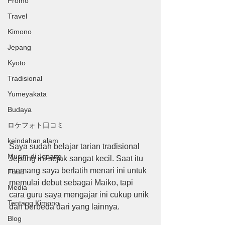
Promo
Travel
Kimono
Jepang
Kyoto
Tradisional
Yumeyakata
Budaya
ロケフォト口コミ
keindahan alam
Saya sudah belajar tarian tradisional 
Musim di Jepang
Jepang ini sejak sangat kecil. Saat itu 
memang saya berlatih menari ini untuk 
Food
memulai debut sebagai Maiko, tapi 
Media
cara guru saya mengajar ini cukup unik 
Tentang Kimono
dan berbeda dari yang lainnya.  
Blog