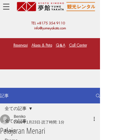
TEL +81
75 354 9110
info@yumeyakata.com
Reservasi
Akses & Peta
Q＆A
Call Center
記事
全ての記事
Beniko
全ての記事
2018年1月23日
読了時間: 1分
Pelajaran Menari
Event