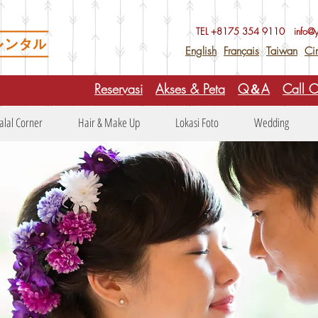
TEL +81
75 354 9110
info@
English
Français
Taiwan
Ci
Reservasi
Akses & Peta
Q＆A
Call C
alal Corner
Hair & Make Up
Lokasi Foto
Wedding