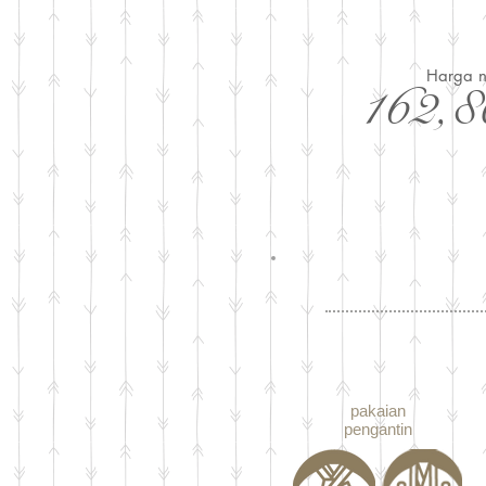
Harga n
162,8
pakaian
pengantin