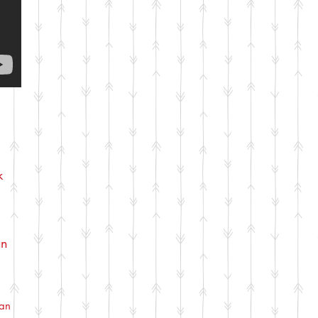
k
an
kan