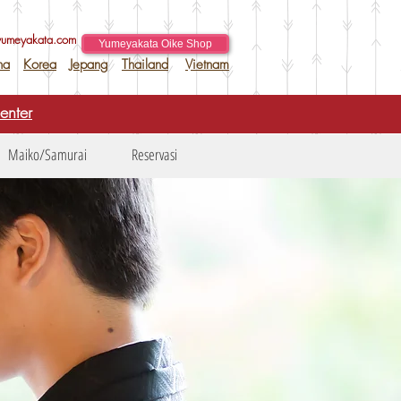
yumeyakata.com
Yumeyakata Oike Shop
na
Korea
Jepang
Thailand
Vietnam
enter
Maiko/Samurai
Reservasi