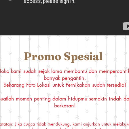
​Promo Spesial
Toko kami sudah sejak lama membantu dan mempercanti
banyak pengantin.
Sekarang Foto Lokasi untuk Pernikahan sudah tersedia!
Buatlah momen penting dalam hidupmu semakin indah d
berkesan!
atatan: Jika cuaca tidak mendukung, kami anjurkan untuk melaku