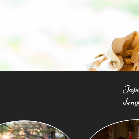
Japa
den