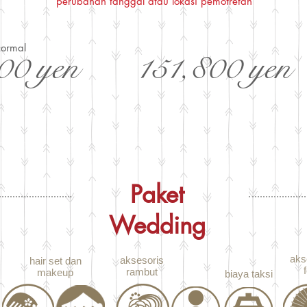
perubahan tanggal atau lokasi pemotretan
ormal
00 yen
151,800 yen
Paket
Wedding
aks
aksesoris
hair set dan
rambut
makeup
biaya taksi