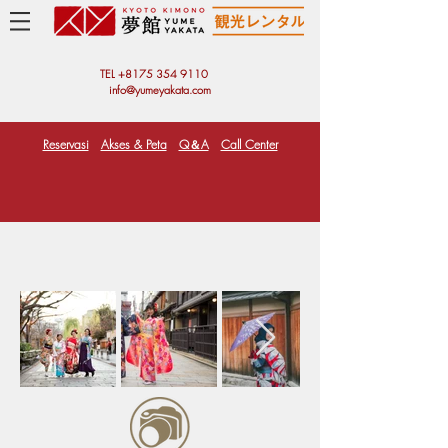
TEL +81
75 354 9110
info@yumeyakata.com
Reservasi
Akses & Peta
Q＆A
Call Center