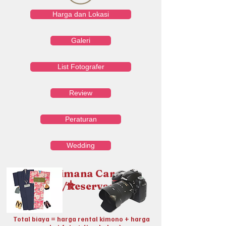
Harga dan Lokasi
Galeri
List Fotografer
Review
Peraturan
Wedding
Bagaimana Cara
+
Pesan/Reservasi?
Total biaya = harga rental kimono + harga