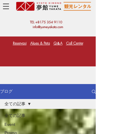
TEL +81
75 354 9110
info@yumeyakata.com
Reservasi
Akses & Peta
Q＆A
Call Center
ブログ
全ての記事
全ての記事
Event
Promo