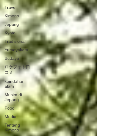
Travel
Kimono
Jepang
Kyoto
Tradisional
Yumeyakata
Budaya
ロケフォト口
コミ
keindahan
alam
Musim di
Jepang
Food
Media
Tentang
Kimono