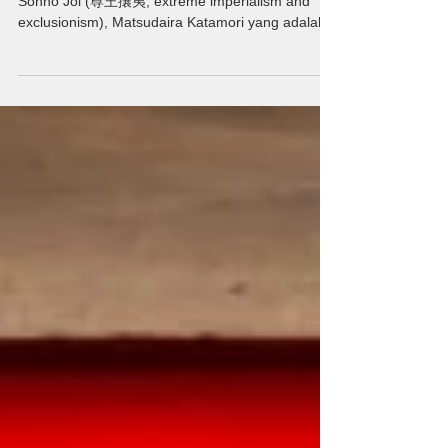
Sekitar tahun 1860, dikarenakan adanya insiden
Sonno Joi (尊王攘夷, extreme imperialism and
exclusionism), Matsudaira Katamori yang adalah...