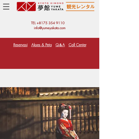
TEL +81
75 354 9110
info@yumeyakata.com
Reservasi
Akses & Peta
Q＆A
Call Center