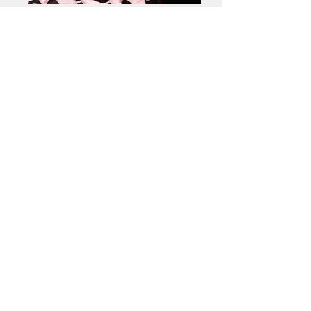
Klik Disini untuk Reservasi
Makeup
proses makeup sama dan autentik
seperti Maiko yang sebenarnya.