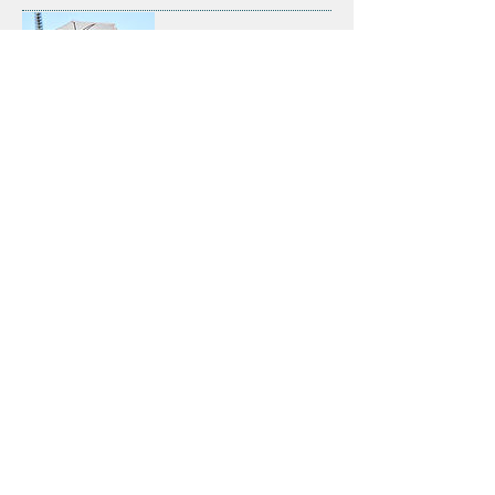
Rental Yukata (hanya musim
panas)
Harga spesial untuk grup
Set Yukata (hanya musim
panas)
Harga spesial untuk grup
Set terdiri dari: Yukata + sabuk obi +