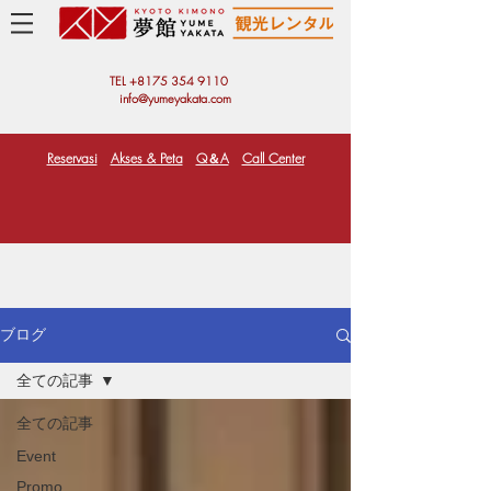
TEL +81
75 354 9110
info@yumeyakata.com
Reservasi
Akses & Peta
Q＆A
Call Center
ブログ
全ての記事
全ての記事
Event
Promo