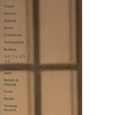
Travel
Kimono
Jepang
Kyoto
Tradisional
Yumeyakata
Budaya
ロケフォト口
コミ
keindahan
alam
Musim di
Jepang
Food
Media
Tentang
Kimono