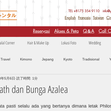
TEL +81
75 354 9110
info@
English
Français
Taiwan
Ci
Reservasi
Akses & Peta
Q＆A
Call C
alal Corner
Hair & Make Up
Lokasi Foto
Wedding
Travel
Kimono
Jepang
Kyoto
Tradisional
18年5月6日
読了時間: 1分
alam
Musim di Jepang
Food
Media
Tentang Kim
ath dan Bunga Azalea
 pasti selalu ada yang bertanya dimana letak Philoso