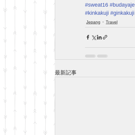
#sweat16
#budayaj
#kinkakuji
#ginkakuji
Jepang
Travel
最新記事