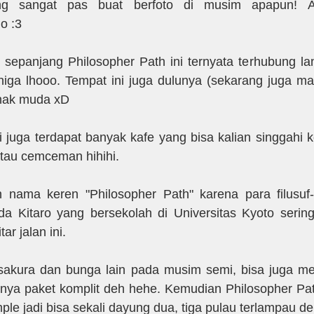
g sangat pas buat berfoto di musim apapun! Ap
o :3
i sepanjang Philosopher Path ini ternyata terhubung la
iga lhooo. Tempat ini juga dulunya (sekarang juga ma
anak muda xD
i juga terdapat banyak kafe yang bisa kalian singgahi ket
tau cemceman hihihi.
n nama keren "Philosopher Path" karena para filusuf-fi
da Kitaro yang bersekolah di Universitas Kyoto serin
ar jalan ini. 
 sakura dan bunga lain pada musim semi, bisa juga meli
nya paket komplit deh hehe. Kemudian Philosopher Path 
e jadi bisa sekali dayung dua, tiga pulau terlampau deh