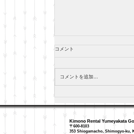
コメント
コメントを追加…
Patung Matsudaira Katamori
Kimono Rental Yumeyakata​ G
〒600-8103
353
Shiogamacho, Shimogyo-ku, K