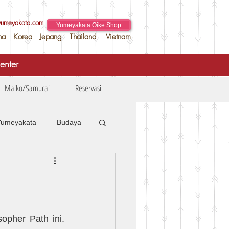
yumeyakata.com
Yumeyakata Oike Shop
na
Korea
Jepang
Thailand
Vietnam
enter
Maiko/Samurai
Reservasi
Yumeyakata
Budaya
ono
Blog
pher Path ini. 