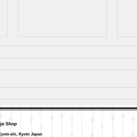
Bunga L
Kyo no Tanabata, Festival Kitano Tanabata
ojo Shop
yoto-shi, Kyoto Japan