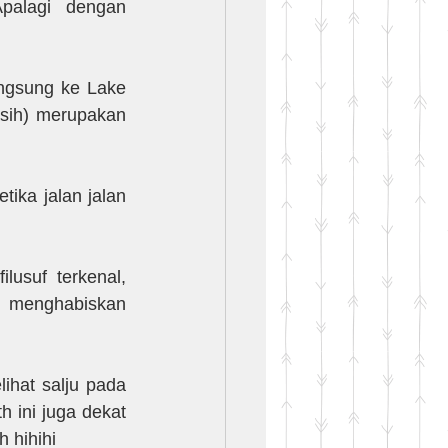
alagi dengan 
ngsung ke Lake 
sih) merupakan 
ika jalan jalan 
lusuf terkenal, 
g menghabiskan 
hat salju pada 
ini juga dekat 
 hihihi