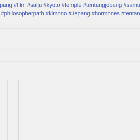
epang
#film
#salju
#kyoto
#temple
#tentangjepang
#samu
#philosopherpath
#kimono
#Jepang
#hormones
#tenta