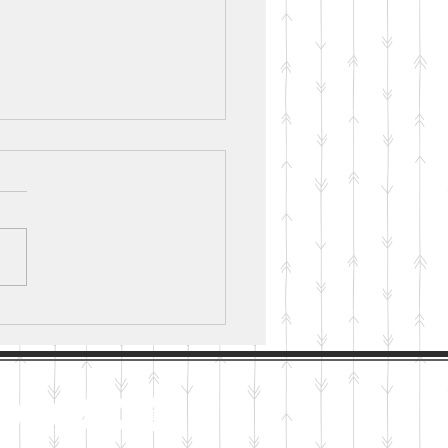
otus di Kuil Dairen-ji