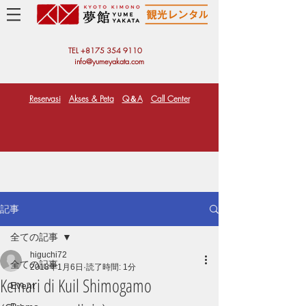
TEL +81
75 354 9110
info@yumeyakata.com
Reservasi
Akses & Peta
Q＆A
Call Center
記事
全ての記事
higuchi72
全ての記事
2018年1月6日
読了時間: 1分
Kemari di Kuil Shimogamo
Event