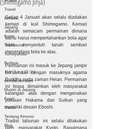
(Shimogamo Jinja)
Promo
Travel
Setiap 4 Januari akan selalu diadakan 
Kimono
kemari di kuil Shimogamo. Kemari 
Jepang
adalah semacam permainan dimana 
Kyoto
kamu harus mempertahankan bola agar 
tidak menyentuh tanah sembari 
Tradisional
menendang bola ke atas.
Yumeyakata
Budaya
Permainan ini masuk ke Jepang jampir 
ロケフォト口コミ
bersamaan dengan masuknya agama 
Buddha pada zaman Heian. Permainan 
keindahan alam
ini biasa dimainkan oleh masyarakat 
Musim di Jepang
kalangan atas dengan mengenakan 
Food
pakaian Hakama dan Suikan yang 
memiliki desain Eboshi. 
Media
Tentang Kimono
Tradisi tahunan ini selalu dilakukan 
Blog
oleh masyarakat Kyoto. Bagaimana 