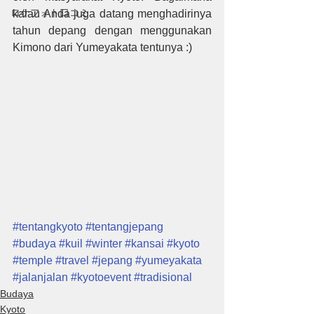
ロケフォト口コミ
kalau Anda juga datang menghadirinya 
tahun depang dengan menggunakan 
Kimono dari Yumeyakata tentunya :)
#tentangkyoto
#tentangjepang
#budaya
#kuil
#winter
#kansai
#kyoto
#temple
#travel
#jepang
#yumeyakata
#jalanjalan
#kyotoevent
#tradisional
Budaya
Kyoto