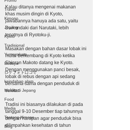
Promo
Kalau ditanya mengenai makanan 
Travel
khas musim dingin di Kyoto, 
Kimono
jawabannya hanuya ada satu, yaitu 
Jepang
Daikondaki dari Narutaki, lebih 
tepatnya di Ryotoku-ji.
Kyoto
Tradisional
Masakan dengan bahan dasar lobak ini 
Yumeyakata
mulai berkembang di Kyoto ketika 
Shinran Makoto datang ke Kyoto. 
Budaya
Dengan menggunakan panci besak, 
ロケフォト口コミ
lobak di rebus dengan api sedang 
keindahan alam
bersama-sama dengan penduduk di 
Musim di Jepang
sekitar.
Food
Tradisi ini biasanya dilakukan di pada 
Media
tanggal 9-10 Desember tiap tahunnya 
Tentang Kimono
dengan harapan agar penduduk bisa 
dilimpahkan kesehatan di tahun 
Blog