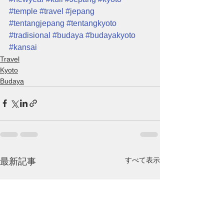
#temple
#travel
#jepang
#tentangjepang
#tentangkyoto
#tradisional
#budaya
#budayakyoto
#kansai
Travel
Kyoto
Budaya
すべて表示
最新記事