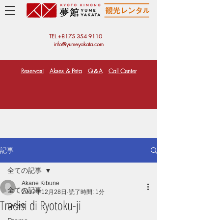
TEL +81
75 354 9110
info@yumeyakata.com
Reservasi
Akses & Peta
Q＆A
Call Center
記事
全ての記事
Akane Kibune
全ての記事
2017年12月28日
読了時間: 1分
Tradisi di Ryotoku-ji
Event