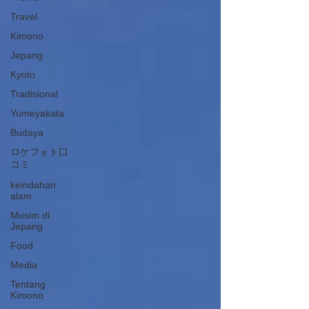
Travel
Kimono
Jepang
Kyoto
Tradisional
Yumeyakata
Budaya
ロケフォト口
コミ
keindahan
alam
Musim di
Jepang
Food
Media
Tentang
Kimono