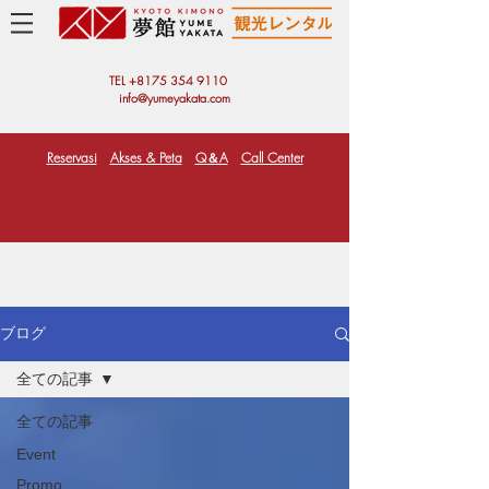
TEL +81
75 354 9110
info@yumeyakata.com
Reservasi
Akses & Peta
Q＆A
Call Center
ブログ
全ての記事
全ての記事
Event
Promo