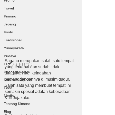
Promo
Travel
Kimono
Jepang
Kyoto
Tradisional
Yumeyakata
Budaya
Sagano merupakan salah satu tempat 
ロケフォト口コミ
yang terkenal dan sudah tidak 
keindahan alam
diragukan lagi keindahan 
pemangdangannya di musim gugur. 
Musim di Jepang
Salah satu yang membuat tempat ini 
Food
semakin spesial adalah keberadaan 
Media
Kuil Jojakuko.
Tentang Kimono
Blog