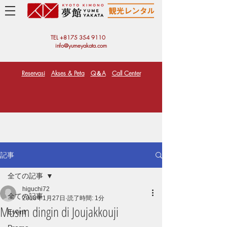
TEL +81
75 354 9110
info@yumeyakata.com
Reservasi
Akses & Peta
Q＆A
Call Center
記事
全ての記事
higuchi72
全ての記事
2018年1月27日
読了時間: 1分
Musim dingin di Joujakkouji
Event