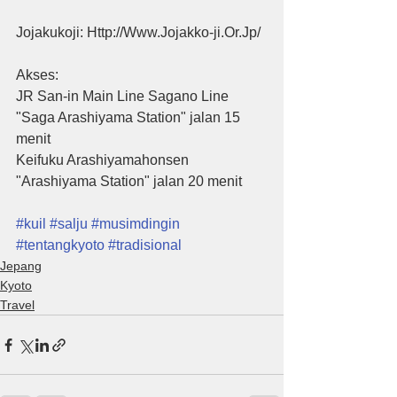
Jojakukoji: Http://Www.Jojakko-ji.Or.Jp/
Akses:
JR San-in Main Line Sagano Line 
"Saga Arashiyama Station" jalan 15 
menit
Keifuku Arashiyamahonsen 
"Arashiyama Station" jalan 20 menit
#kuil
#salju
#musimdingin
#tentangkyoto
#tradisional
Jepang
Kyoto
Travel