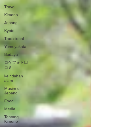
Travel
Kimono
Jepang
Kyoto
Tradisional
Yumeyakata
Budaya
ロケフォト口
コミ
keindahan
alam
Musim di
Jepang
Food
Media
Tentang
Kimono