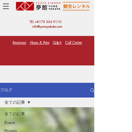
TEL +81
75 354 9110
info@yumeyakata.com
Reservasi
Akses & Peta
Q＆A
Call Center
ブログ
全ての記事
全ての記事
Event
Promo