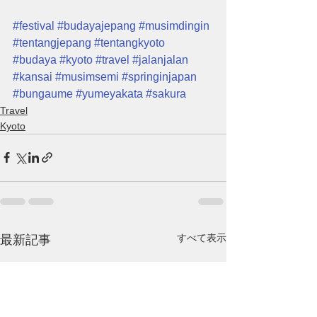
#festival
#budayajepang
#musimdingin
#tentangjepang
#tentangkyoto
#budaya
#kyoto
#travel
#jalanjalan
#kansai
#musimsemi
#springinjapan
#bungaume
#yumeyakata
#sakura
Travel
Kyoto
すべて表示
最新記事