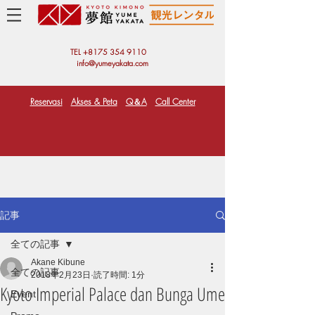
TEL +81
75 354 9110
info@yumeyakata.com
Reservasi
Akses & Peta
Q＆A
Call Center
記事
全ての記事
Akane Kibune
全ての記事
2018年2月23日
読了時間: 1分
Kyoto Imperial Palace dan Bunga Ume
Event