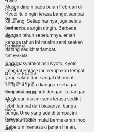
Promo
Musim dingin pada bulan Februari di 
Travel
Kyoto itu dingin terasa banget sampai 
Kimono
ke tulang. Setiap harinya juga selalu 
Jepang
berhembus angin dingin. Berbeda 
dengan tahun sebelumnya, entah 
Kyoto
kenapa tahun ini musim semi seakan 
Tradisional
datang sedikit terlambat.
Yumeyakata
Bagi masyarakat asli Kyoto, Kyoto 
Budaya
Imperial Palace ini merupakan tempat 
ロケフォト口コミ
yang sakral dan sangat dihormati. 
keindahan alam
Tempat ini juga dianggap sebagai 
Musim di Jepang
tempat yang penuh dengan 'kenangan'. 
Meskipun musim semi terasa sedikit 
Food
lebih lambat dari biasanya, bunga 
Media
bunga Ume yang ada di tempat ini 
Tentang Kimono
ternyata sudah mulai bermekaran lhoo. 
Sebelum memasuki jaman Heian, 
Blog