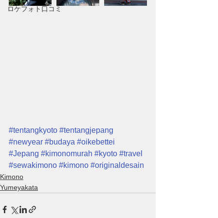
ロケフォト口コミ
#tentangkyoto
#tentangjepang
#newyear
#budaya
#oikebettei
#Jepang
#kimonomurah
#kyoto
#travel
#sewakimono
#kimono
#originaldesain
Kimono
Yumeyakata