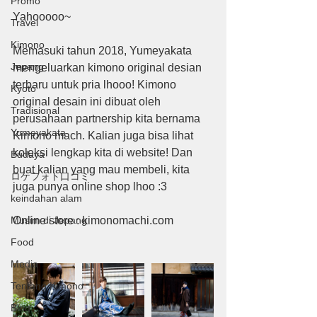
Promo
Yahooooo~
Travel
Kimono
Memasuki tahun 2018, Yumeyakata 
Jepang
mengeluarkan kimono original desian 
terbaru untuk pria lhooo! Kimono 
Kyoto
original desain ini dibuat oleh 
Tradisional
perusahaan partnership kita bernama 
Yumeyakata
Kimono mach. Kalian juga bisa lihat 
koleksi lengkap kita di website! Dan 
Budaya
buat kalian yang mau membeli, kita 
ロケフォト口コミ
juga punya online shop lhoo :3
keindahan alam
Musim di Jepang
Online store : kimonomachi.com
Food
Media
Tentang Kimono
Blog