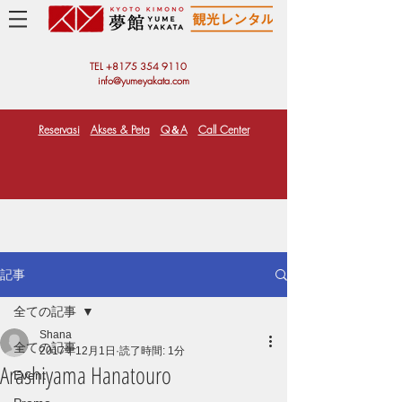
TEL +81
75 354 9110
info@yumeyakata.com
Reservasi
Akses & Peta
Q＆A
Call Center
記事
全ての記事
Shana
全ての記事
2017年12月1日
読了時間: 1分
Arashiyama Hanatouro
Event