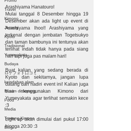
Promo
Arashiyama Hanatouro!
Travel
Mulai tanggal 8 Desember hingga 19 
Kimono
Desember akan ada light up event di 
Jepang
Arashiyama lhoo!! Arashiyama yang 
terkenal dengan jembatan Togetsukyo 
Kyoto
dan taman bambunya ini tentunya akan 
Tradisional
terlihat indah tidak hanya pada siang 
Yumeyakata
hari tapi juga pas malam hari!
Budaya
Buat kalian yang sedang berada di 
ロケフォト口コミ
Kyoto dan sekitarnya, jangan lupa 
keindahan alam
datang dan hadiri event ini! Kalian juga 
Musim di Jepang
bisa menggunakan Kimono dari 
Yumeyakata agar terlihat semakin kece 
Food
:3
Media
Tentang Kimono
Light up akan dimulai dari pukul 17:00 
hingga 20:30 :3
Blog