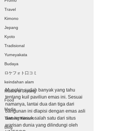
Promo
Travel
Kimono
Jepang
Kyoto
Tradisional
Yumeyakata
Budaya
ロケフォト口コミ
keindahan alam
Mungkin sudah banyak yang tahu 
Musim di Jepang
tentang kuil paviliun emas ini. Sesuai 
Food
namanya, lantai dua dan tiga dari 
Media
bangunan ini dlapisi dengan emas asli 
dan termasuk salah satu dari situs 
Tentang Kimono
warisan dunia yang dilindungi oleh 
Blog