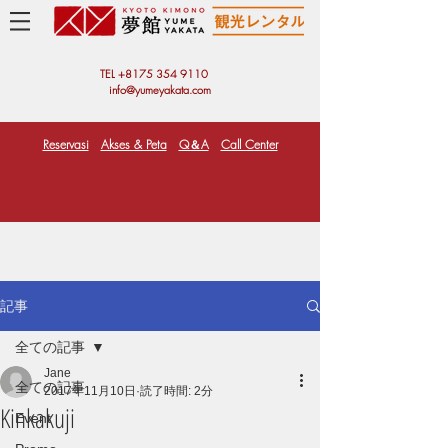
TEL +81
75 354 9110
info@yumeyakata.com
Reservasi
Akses & Peta
Q＆A
Call Center
記事
全ての記事
Jane
全ての記事
2017年11月10日
読了時間: 2分
Kinkakuji
Event