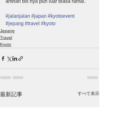
antrian bis nya pun luar biasa ramai.
#jalanjalan
#japan
#kyotoevent
#jepang
#travel
#kyoto
Jepang
Travel
Kyoto
すべて表示
最新記事