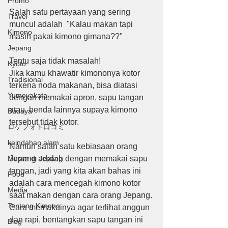
Promo
Salah satu pertayaan yang sering 
Travel
muncul adalah  "Kalau makan tapi 
Kimono
masih pakai kimono gimana??"
Jepang
Tentu saja tidak masalah!
Kyoto
Jika kamu khawatir kimononya kotor 
Tradisional
terkena noda makanan, bisa diatasi 
Yumeyakata
dengan memakai apron, sapu tangan 
atau  benda lainnya supaya kimono 
Budaya
tersebut tidak kotor.
ロケフォト口コミ
keindahan alam
Namun salah satu kebiasaan orang 
Musim di Jepang
Jepang adalah dengan memakai sapu 
tangan, jadi yang kita akan bahas ini  
Food
adalah cara mencegah kimono kotor 
Media
saat makan dengan cara orang Jepang.
Tentang Kimono
Cara memakainya agar terlihat anggun 
dan rapi, bentangkan sapu tangan ini 
Blog