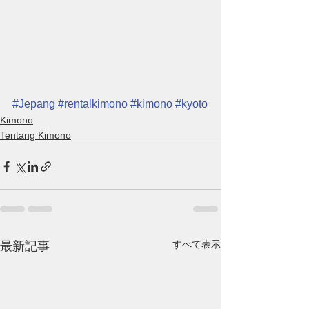
#Jepang
#rentalkimono
#kimono
#kyoto
Kimono
Tentang Kimono
すべて表示
最新記事