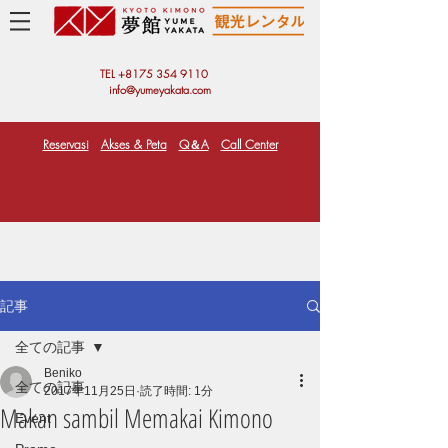
TEL +81
75 354 9110
info@yumeyakata.com
Reservasi
Akses & Peta
Q＆A
Call Center
記事
全ての記事
Beniko
全ての記事
2017年11月25日
読了時間: 1分
Makan sambil Memakai Kimono
Event