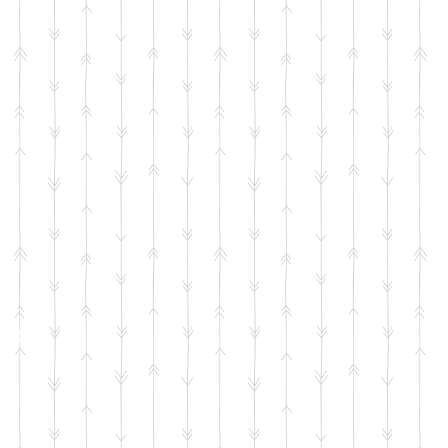
no
ya?