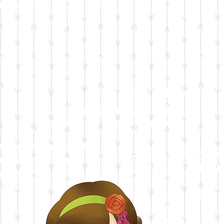
ka Anda ingin berpartisipasi
ribet gak ya?
nanti kedinginan gak ya?
atau malah kepanasan ya?
bagaimana cara
Kalau pake kimo
benerin kimono
gimana ke toiletn
endiri ??
bisa naik
tangga ga
ya?