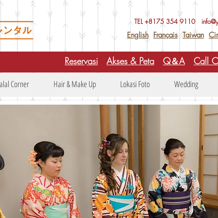
TEL +81
75 354 9110
info@
English
Français
Taiwan
Ci
Reservasi
Akses & Peta
Q＆A
Call C
alal Corner
Hair & Make Up
Lokasi Foto
Wedding