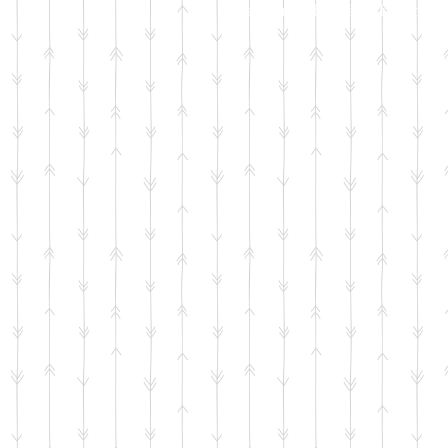
*silahkan hubungi staff kami ji
s