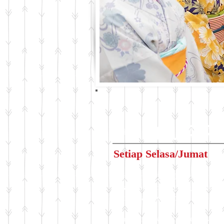
Pelajar
Setiap Selasa/Jumat
Pukul 11:00/12:00/13:00
Penasaran tentang bagaimana
Yuk ikutan kelas belajar bers
*wajib melakukan reservasi