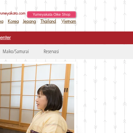
yumeyakata.com
Yumeyakata Oike Shop
na
Korea
Jepang
Thailand
Vietnam
enter
Maiko/Samurai
Reservasi