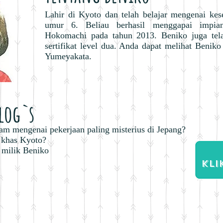
Lahir di Kyoto dan telah belajar mengenai kese
umur 6. Beliau berhasil menggapai impia
Hokomachi pada tahun 2013. Beniko juga tela
sertifikat level dua. Anda dapat melihat Beniko
Yumeyakata.
log`s
lam mengenai pekerjaan paling misterius di Jepang?
k khas Kyoto?
 milik Beniko
kli