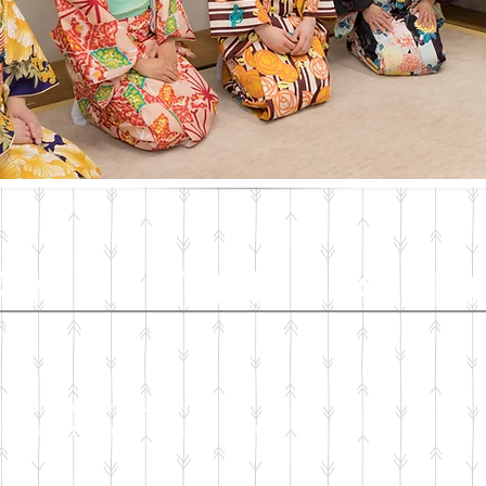
an Tentang Kim
 pengalaman memakai kimono?
ama dengan mantan Maiko di Kyoto!