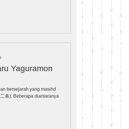
分
ru Yaguramon
lan bersejarah yang masihd
jo (二条). Beberapa diantaranya