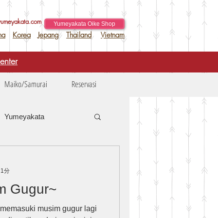
yumeyakata.com
Yumeyakata Oike Shop
na
Korea
Jepang
Thailand
Vietnam
enter
Maiko/Samurai
Reservasi
Yumeyakata
Tentang Kimono
 1分
m Gugur~
h memasuki musim gugur lagi