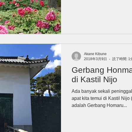
Akane Kibune
2018年3月9日
読了時間: 1
Gerbang Honma
di Kastil Nijo
Ada banyak sekali peningga
apat kita temui di Kastil Ni
adalah Gerbang Homaru...