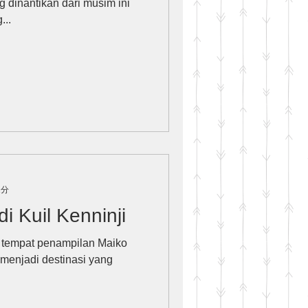
g dinantikan dari musim ini
...
1分
i Kuil Kenninji
ge tempat penampilan Maiko
n menjadi destinasi yang