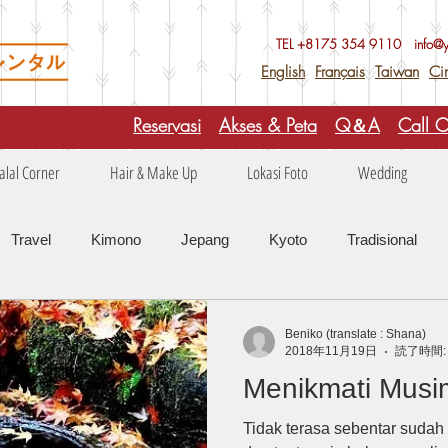
TEL +81
75 354 9110
info@
English
Français
Taiwan
Ci
Reservasi
Akses & Peta
Q＆A
Call C
alal Corner
Hair & Make Up
Lokasi Foto
Wedding
Travel
Kimono
Jepang
Kyoto
Tradisional
keindahan alam
Musim di Jepang
Food
Media
Beniko (translate : Shana)
2018年11月19日
読了時間:
Menikmati Musi
Tidak terasa sebentar suda