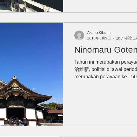
Akane Kibune
2018年3月9日
読了時間: 1
Ninomaru Goten d
Tahun ini merupakan perayaa
治維新, politisi di awal period
merupakan perayaan ke-150.