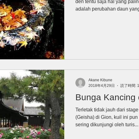
den tentu saja hal yang palin
adalah perubahan daun yang
Akane Kibune
2018年4月29日
読了時間: 
Bunga Kancing d
Terletak tidak jauh dari sta
(Geisha) di Gion, kuil ini pu
sering dikunjungi oleh turis...