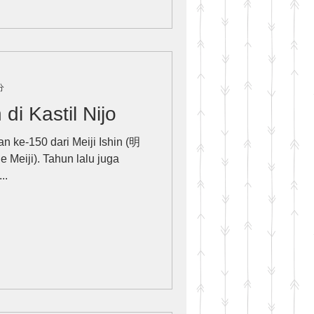
分
i Kastil Nijo
n ke-150 dari Meiji Ishin (明
e Meiji). Tahun lalu juga
..